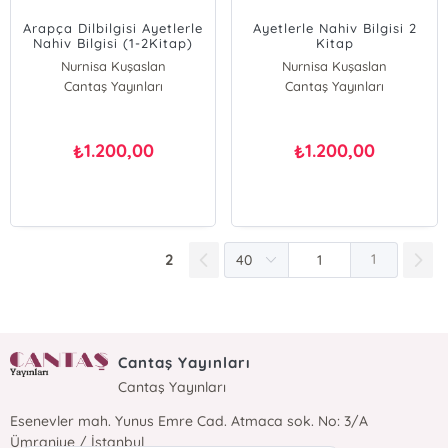
Arapça Dilbilgisi Ayetlerle
Ayetlerle Nahiv Bilgisi 2
Nahiv Bilgisi (1-2Kitap)
Kitap
takım
Nurnisa Kuşaslan
Nurnisa Kuşaslan
Cantaş Yayınları
Merve İnan
Cantaş Yayınları
Merve İnan
Şule Peru
Şule Peru
1.200,00
1.200,00
₺
₺
2
1
Cantaş Yayınları
Cantaş Yayınları
Esenevler mah. Yunus Emre Cad. Atmaca sok. No: 3/A
Ümraniye / İstanbul