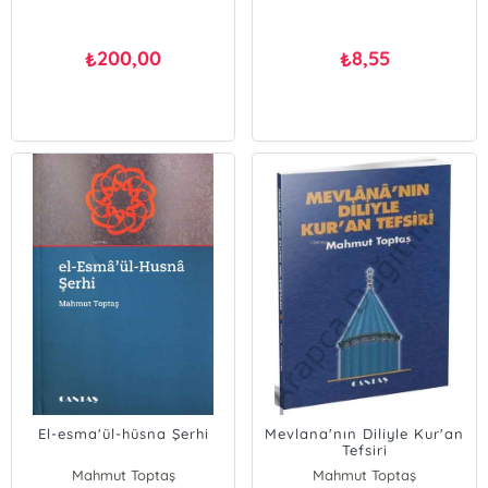
200,00
8,55
₺
₺
El-esma'ül-hüsna Şerhi
Mevlana'nın Diliyle Kur'an
Tefsiri
Mahmut Toptaş
Mahmut Toptaş