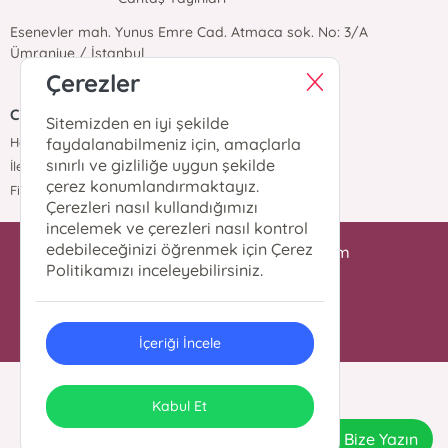
Esenevler mah. Yunus Emre Cad. Atmaca sok. No: 3/A
Ümraniye / İstanbul
Çerezler
Cantaş Yayınları
Sitemizden en iyi şekilde
Hakkımızda
faydalanabilmeniz için, amaçlarla
sınırlı ve gizliliğe uygun şekilde
İletişim
çerez konumlandırmaktayız.
Fiyat Listesi
Çerezleri nasıl kullandığımızı
incelemek ve çerezleri nasıl kontrol
edebileceğinizi öğrenmek için Çerez
iletisim@cantasyayinlari.com
Politikamızı inceleyebilirsiniz.
0 216 344 98 87
İçeriği İncele
© 2024 Tüm Hakları Saklıdır.
ONSO
Tasarım & Uygulama
Kabul Et
Bize Yazın