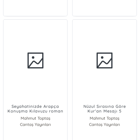
Seyahatinizde Arapça
Nüzul Sırasına Göre
Konuşma Kılavuzu roman
Kur'an Mesajı 5
boy; Arapça Dil Eğitim
Mahmut Toptaş
Mahmut Toptaş
Serisi
Cantaş Yayınları
Cantaş Yayınları