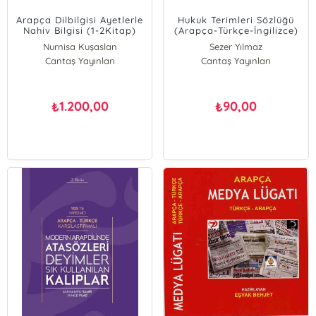
Arapça Dilbilgisi Ayetlerle
Hukuk Terimleri Sözlüğü
Nahiv Bilgisi (1-2Kitap)
(Arapça-Türkçe-İngilizce)
takım
Nurnisa Kuşaslan
Sezer Yılmaz
Cantaş Yayınları
Merve İnan
Cantaş Yayınları
Şule Peru
1.200,00
90,00
₺
₺