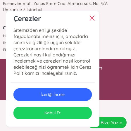
Esenevler mah. Yunus Emre Cad. Atmaca sok. No: 3/A
Ümraniye / İstanbul
Çerezler
Cantaş Yayınları
Sitemizden en iyi şekilde
Hakkımızda
faydalanabilmeniz için, amaçlarla
sınırlı ve gizliliğe uygun şekilde
İletişim
çerez konumlandırmaktayız.
Fiyat Listesi
Çerezleri nasıl kullandığımızı
incelemek ve çerezleri nasıl kontrol
edebileceğinizi öğrenmek için Çerez
iletisim@cantasyayinlari.com
Politikamızı inceleyebilirsiniz.
0 216 344 98 87
İçeriği İncele
© 2024 Tüm Hakları Saklıdır.
ONSO
Tasarım & Uygulama
Kabul Et
Bize Yazın