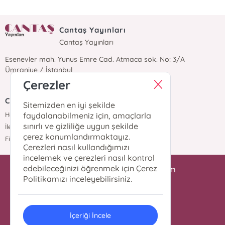
Cantaş Yayınları
Cantaş Yayınları
Esenevler mah. Yunus Emre Cad. Atmaca sok. No: 3/A
Ümraniye / İstanbul
Çerezler
Cantaş Yayınları
Sitemizden en iyi şekilde
Hakkımızda
faydalanabilmeniz için, amaçlarla
sınırlı ve gizliliğe uygun şekilde
İletişim
çerez konumlandırmaktayız.
Fiyat Listesi
Çerezleri nasıl kullandığımızı
incelemek ve çerezleri nasıl kontrol
edebileceğinizi öğrenmek için Çerez
iletisim@cantasyayinlari.com
Politikamızı inceleyebilirsiniz.
0 216 344 98 87
İçeriği İncele