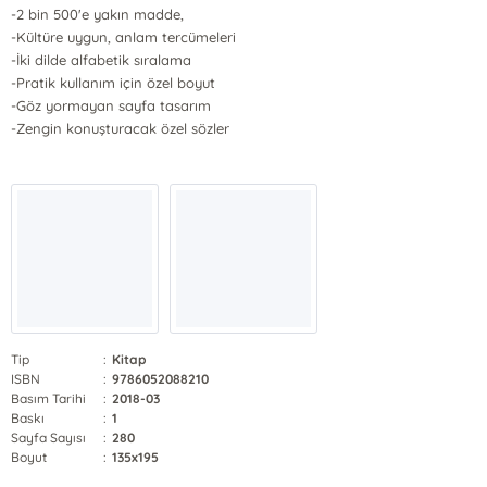
-2 bin 500'e yakın madde,
-Kültüre uygun, anlam tercümeleri
-İki dilde alfabetik sıralama
-Pratik kullanım için özel boyut
-Göz yormayan sayfa tasarım
-Zengin konuşturacak özel sözler
Tip
:
Kitap
ISBN
:
9786052088210
Basım Tarihi
:
2018-03
Baskı
:
1
Sayfa Sayısı
:
280
Boyut
:
135x195