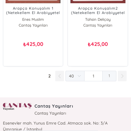
Arapça Konuşalım 1
Arapça Konuşalım2
(Netekellem El Arabiyyetel
(Netekellem El Arabiyyetel
Hadise)
Hadise)
Enes Muslim
Tahsin Deliçay
Cantaş Yayınları
Tahsin Deliçay
Cantaş Yayınları
Enes Muslim
425,00
425,00
₺
₺
2
1
Cantaş Yayınları
Cantaş Yayınları
Esenevler mah. Yunus Emre Cad. Atmaca sok. No: 3/A
Ümraniye / İstanbul