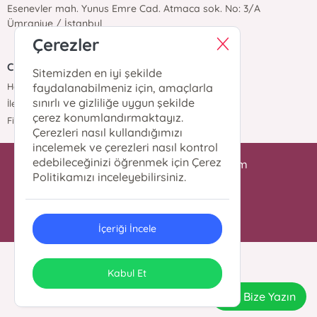
Esenevler mah. Yunus Emre Cad. Atmaca sok. No: 3/A
Ümraniye / İstanbul
Çerezler
Cantaş Yayınları
Sitemizden en iyi şekilde
Hakkımızda
faydalanabilmeniz için, amaçlarla
sınırlı ve gizliliğe uygun şekilde
İletişim
çerez konumlandırmaktayız.
Fiyat Listesi
Çerezleri nasıl kullandığımızı
incelemek ve çerezleri nasıl kontrol
edebileceğinizi öğrenmek için Çerez
iletisim@cantasyayinlari.com
Politikamızı inceleyebilirsiniz.
0 216 344 98 87
İçeriği İncele
© 2024 Tüm Hakları Saklıdır.
ONSO
Tasarım & Uygulama
Kabul Et
Bize Yazın