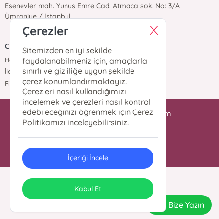
Esenevler mah. Yunus Emre Cad. Atmaca sok. No: 3/A
Ümraniye / İstanbul
Çerezler
Cantaş Yayınları
Sitemizden en iyi şekilde
Hakkımızda
faydalanabilmeniz için, amaçlarla
sınırlı ve gizliliğe uygun şekilde
İletişim
çerez konumlandırmaktayız.
Fiyat Listesi
Çerezleri nasıl kullandığımızı
incelemek ve çerezleri nasıl kontrol
edebileceğinizi öğrenmek için Çerez
iletisim@cantasyayinlari.com
Politikamızı inceleyebilirsiniz.
0 216 344 98 87
İçeriği İncele
© 2024 Tüm Hakları Saklıdır.
ONSO
Tasarım & Uygulama
Kabul Et
Bize Yazın