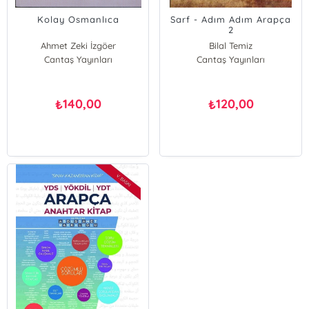
Kolay Osmanlıca
Sarf - Adım Adım Arapça
2
Ahmet Zeki İzgöer
Bilal Temiz
Cantaş Yayınları
Cantaş Yayınları
A. Cüneyt Eren
Vecihi Uzunoğlu
140,00
120,00
₺
₺