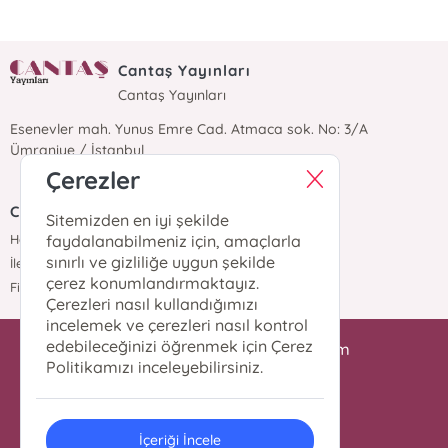
Cantaş Yayınları
Cantaş Yayınları
Esenevler mah. Yunus Emre Cad. Atmaca sok. No: 3/A
Ümraniye / İstanbul
Çerezler
Cantaş Yayınları
Sitemizden en iyi şekilde
Hakkımızda
faydalanabilmeniz için, amaçlarla
sınırlı ve gizliliğe uygun şekilde
İletişim
çerez konumlandırmaktayız.
Fiyat Listesi
Çerezleri nasıl kullandığımızı
incelemek ve çerezleri nasıl kontrol
edebileceğinizi öğrenmek için Çerez
iletisim@cantasyayinlari.com
Politikamızı inceleyebilirsiniz.
0 216 344 98 87
İçeriği İncele